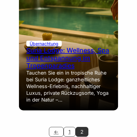
Übernachtung
Suria Lodge: Wellness, Spa
und Entspannung im
Tropenparadies
Tauchen Sie ein in tropische Ruhe
bei Suria Lodge: ganzheitliches
Wellness-Erlebnis, nachhaltiger
Luxus, private Rückzugsorte, Yoga
in der Natur –…
←
1
2